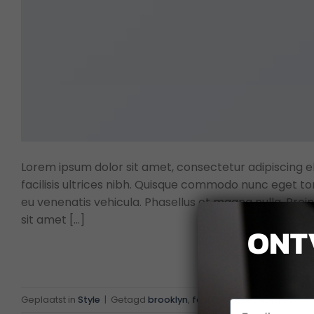
Lorem ipsum dolor sit amet, consectetur adipiscing eli
facilisis ultrices nibh. Quisque commodo nunc eget to
eu venenatis vehicula. Phasellus et magna nulla. Proin
sit amet […]
ONT
Geplaatst in
Style
|
Getagd
brooklyn
,
fashion
,
style
,
women