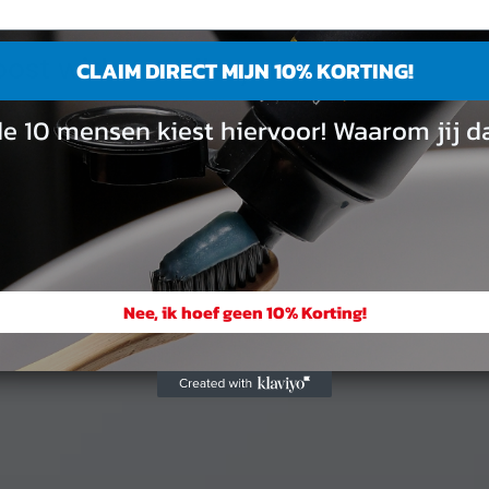
STYLE
ost with A Gallery
CLAIM DIRECT MIJN 10% KORTING!
de 10 mensen kiest hiervoor! Waarom jij da
N
DECEMBER 16, 2013
BY
ADMIN
Nee, ik hoef geen 10% Korting!