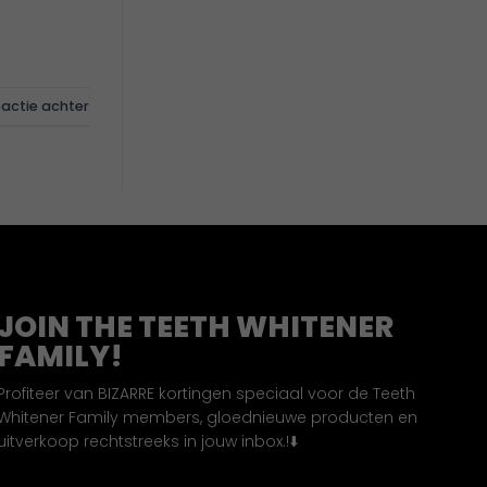
eactie achter
JOIN THE TEETH WHITENER
FAMILY!
Profiteer van BIZARRE kortingen speciaal voor de Teeth
Whitener Family members, gloednieuwe producten en
uitverkoop rechtstreeks in jouw inbox.!⬇️