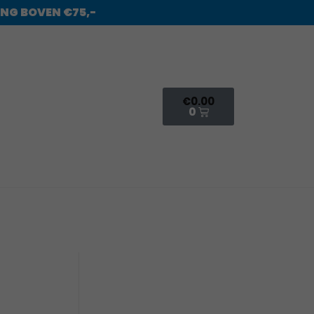
ING BOVEN €75,-
€
0.00
0