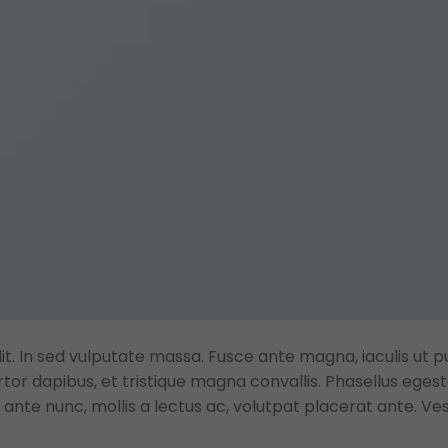
t. In sed vulputate massa. Fusce ante magna, iaculis ut pu
rtor dapibus, et tristique magna convallis. Phasellus eges
 ante nunc, mollis a lectus ac, volutpat placerat ante. Ve