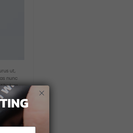
rus ut,
tas nunc
stibulum
TING
eactie achter