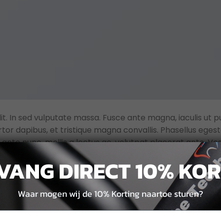
t. In sed vulputate massa. Fusce ante magna, iaculis ut pu
rtor dapibus, et tristique magna convallis. Phasellus eges
 ante nunc, mollis a lectus ac, volutpat placerat ante. Ve
VANG DIRECT 10% KOR
LEES VERDER
→
Waar mogen wij de 10% Korting naartoe sturen?
Laat een r