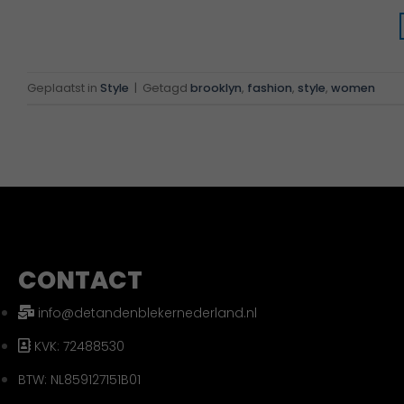
Geplaatst in
Style
|
Getagd
brooklyn
,
fashion
,
style
,
women
CONTACT
info@detandenblekernederland.nl
KVK: 72488530
BTW: NL859127151B01