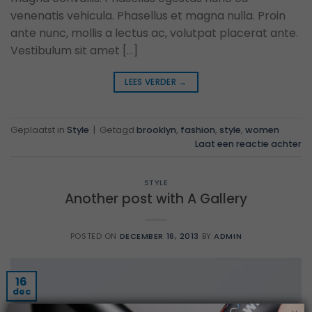
venenatis vehicula. Phasellus et magna nulla. Proin
ante nunc, mollis a lectus ac, volutpat placerat ante.
Vestibulum sit amet […]
LEES VERDER
→
Geplaatst in
Style
|
Getagd
brooklyn
,
fashion
,
style
,
women
Laat een reactie achter
STYLE
Another post with A Gallery
POSTED ON
DECEMBER 16, 2013
BY
ADMIN
16
dec