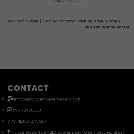
LEES VERDER
→
Geplaatst in
Style
|
Getagd
brooklyn
,
fashion
,
style
,
women
Laat een reactie achter
CONTACT
info@detandenblekernederland.nl
KVK: 72488530
BTW: NL859127151B01
Industrieweg 4J, 2712LB, Zoetermeer (Géén bezoekadres)