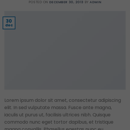
POSTED ON
DECEMBER 30, 2013
BY
ADMIN
30
dec
Lorem ipsum dolor sit amet, consectetur adipiscing
elit. In sed vulputate massa. Fusce ante magna,
iaculis ut purus ut, facilisis ultrices nibh. Quisque
commodo nunc eget tortor dapibus, et tristique
magna convallis. Phasellus egestas nunc eu