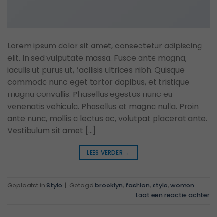
Lorem ipsum dolor sit amet, consectetur adipiscing
elit. In sed vulputate massa. Fusce ante magna,
iaculis ut purus ut, facilisis ultrices nibh. Quisque
commodo nunc eget tortor dapibus, et tristique
magna convallis. Phasellus egestas nunc eu
venenatis vehicula. Phasellus et magna nulla. Proin
ante nunc, mollis a lectus ac, volutpat placerat ante.
Vestibulum sit amet […]
LEES VERDER
→
Geplaatst in
Style
|
Getagd
brooklyn
,
fashion
,
style
,
women
Laat een reactie achter