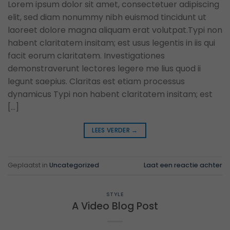
Lorem ipsum dolor sit amet, consectetuer adipiscing
elit, sed diam nonummy nibh euismod tincidunt ut
laoreet dolore magna aliquam erat volutpat.Typi non
habent claritatem insitam; est usus legentis in iis qui
facit eorum claritatem. Investigationes
demonstraverunt lectores legere me lius quod ii
legunt saepius. Claritas est etiam processus
dynamicus Typi non habent claritatem insitam; est
[…]
LEES VERDER
→
Geplaatst in
Uncategorized
Laat een reactie achter
STYLE
A Video Blog Post