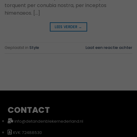
torquent per conubia nostra, per inceptos
himenaeos. […]
LEES VERDER
→
Geplaatst in
Style
Laat een reactie achter
CONTACT
info@detandenblekernederland.nl
KVK: 72488530