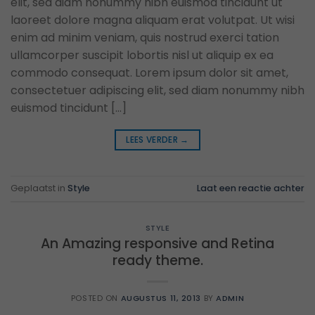
elit, sed diam nonummy nibh euismod tincidunt ut
laoreet dolore magna aliquam erat volutpat. Ut wisi
enim ad minim veniam, quis nostrud exerci tation
ullamcorper suscipit lobortis nisl ut aliquip ex ea
commodo consequat. Lorem ipsum dolor sit amet,
consectetuer adipiscing elit, sed diam nonummy nibh
euismod tincidunt […]
LEES VERDER
→
Geplaatst in
Style
Laat een reactie achter
STYLE
An Amazing responsive and Retina
ready theme.
POSTED ON
AUGUSTUS 11, 2013
BY
ADMIN