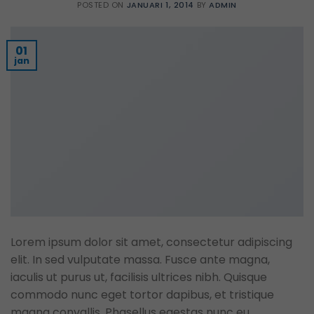
POSTED ON
JANUARI 1, 2014
BY
ADMIN
01
jan
Lorem ipsum dolor sit amet, consectetur adipiscing
elit. In sed vulputate massa. Fusce ante magna,
iaculis ut purus ut, facilisis ultrices nibh. Quisque
commodo nunc eget tortor dapibus, et tristique
magna convallis. Phasellus egestas nunc eu