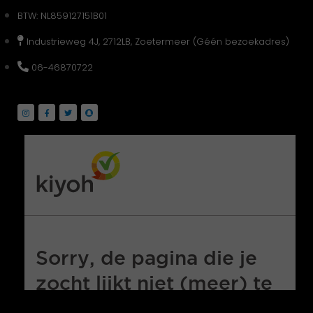
BTW: NL859127151B01
Industrieweg 4J, 2712LB, Zoetermeer (Géén bezoekadres)
06-46870722